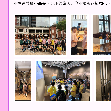
的學習體驗 🌱📖❤️。 以下為當天活動的精彩花絮 📸😊。