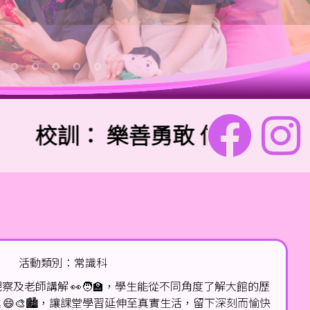
校訓：
樂善勇敢 信愛勤誠
活動類別：常識科
察及老師講解 👀🧑🏫，學生能從不同角度了解大館的歷
😄🎨🏙️，讓課堂學習延伸至真實生活，留下深刻而愉快