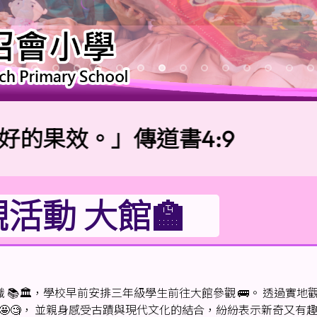
效。」傳道書4:9
活動 大館🏫
🏛️，學校早前安排三年級學生前往大館參觀 🚌。 透過實地觀
🤩🧐， 並親身感受古蹟與現代文化的結合，紛紛表示新奇又有趣 