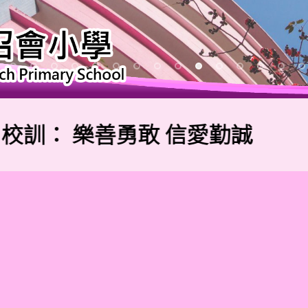
訓：
樂善勇敢 信愛勤誠