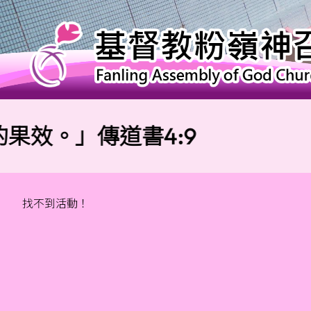
。」傳道書4:9
校
找不到活動！