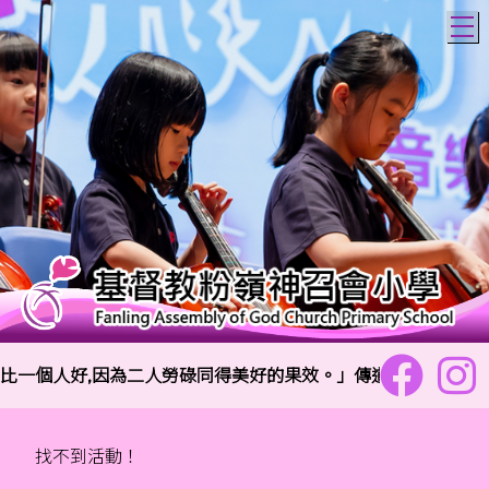
T
一個人好,因為二人勞碌同得美好的果效。」傳道書4:9
找不到活動！