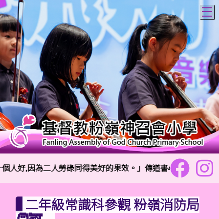
T
人好,因為二人勞碌同得美好的果效。」傳道書4:9
二年級常識科參觀 粉嶺消防局
🧑‍🚒