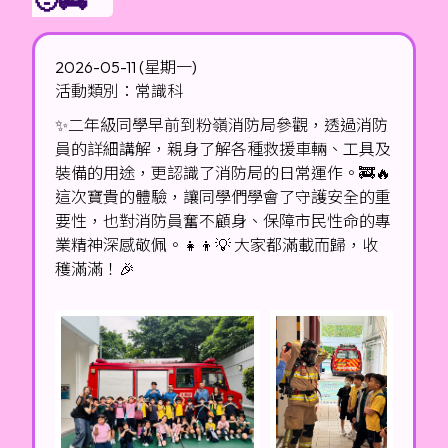
2026-05-11 (星期一)
活動類別：常識科
✨二年級同學早前到粉嶺消防局參觀，透過消防
員的詳細講解，親身了解各種救援車輛、工具及
裝備的用途，更認識了消防局的日常運作。🚒🔥
這次寶貴的體驗，讓同學們學會了守護安全的重
要性，也對消防員奮不顧身、保障市民性命的專
業精神深感敬佩。👧👦💡 大家都滿載而歸，收
穫滿滿！🎉