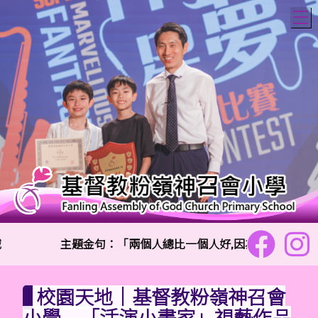
T
主題金句：「兩個人總比一個人好,因為二人勞碌同得美
校園天地｜基督教粉嶺神召會
小學 「活演小畫家」視藝作品