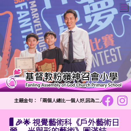
T
主題金句：「兩個人總比一個人好,因為二人勞碌同得美好的
🎉🌟 視覺藝術科《戶外藝術日
營 — 光與形的藝術》圓滿結