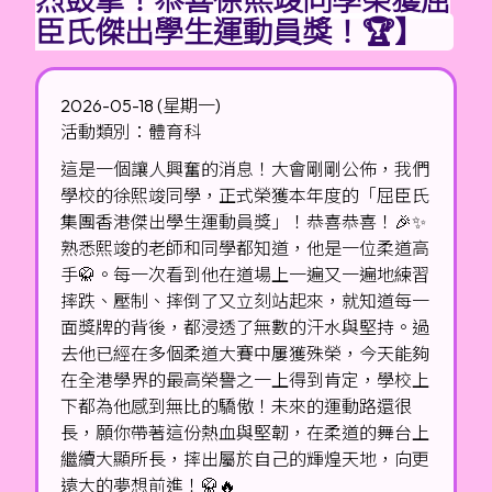
臣氏傑出學生運動員獎！🏆】
2026-05-18 (星期一)
活動類別：體育科
這是一個讓人興奮的消息！大會剛剛公佈，我們
學校的徐熙竣同學，正式榮獲本年度的「屈臣氏
集團香港傑出學生運動員獎」！恭喜恭喜！🎉✨
熟悉熙竣的老師和同學都知道，他是一位柔道高
手🥋。每一次看到他在道場上一遍又一遍地練習
摔跌、壓制、摔倒了又立刻站起來，就知道每一
面獎牌的背後，都浸透了無數的汗水與堅持。過
去他已經在多個柔道大賽中屢獲殊榮，今天能夠
在全港學界的最高榮譽之一上得到肯定，學校上
下都為他感到無比的驕傲！未來的運動路還很
長，願你帶著這份熱血與堅韌，在柔道的舞台上
繼續大顯所長，摔出屬於自己的輝煌天地，向更
遠大的夢想前進！🥋🔥