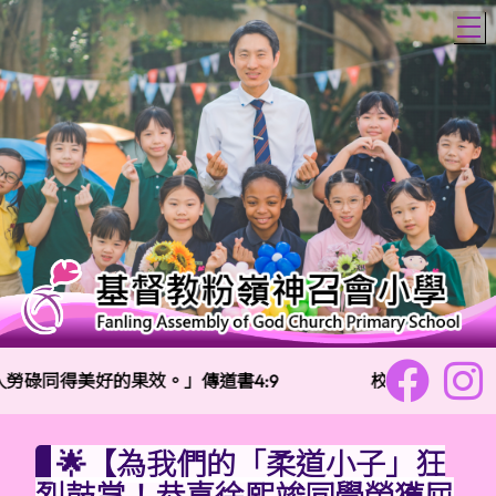
T
勞碌同得美好的果效。」傳道書4:9
校訓：
樂善勇敢
🌟【為我們的「柔道小子」狂
烈鼓掌！恭喜徐熙竣同學榮獲屈