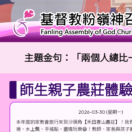
主題金句：「兩個人總比一個人好
師生親子農莊體驗行
2026-03-30 (星期一)
本年度的家教會旅行來到沙頭角【禾田喜山農莊】！我們一
捲、水上飄、手搖船，盡情玩樂😆！教師、家長與孩子