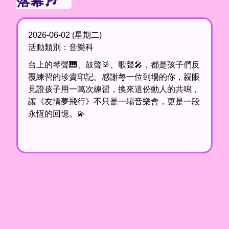
2026-06-02 (星期二)
活動類別：音樂科
台上的琴聲🎹、鼓聲🥁、歌聲🎤，都是孩子們反
覆練習的珍貴印記。感謝每一位到場的你，親眼
見證孩子用一萬次練習，換來這份動人的共鳴，
讓《友情夢飛行》不只是一場音樂會，更是一段
永恆的回憶。💫