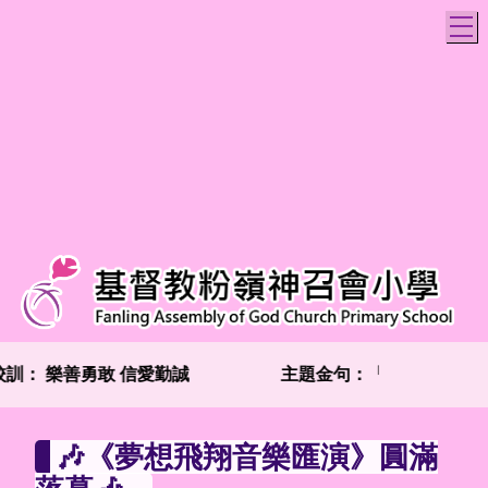
T
校訓：
樂善勇敢 信愛勤誠
主題金句：「兩個人總比一個
🎶《夢想飛翔音樂匯演》圓滿
落幕🎶