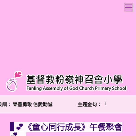
T
訓：
樂善勇敢 信愛勤誠
主題金句：「兩個人總比一個
💕《童心同行成長》午餐聚會
💕