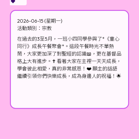
2026-06-15 (星期一)
活動類別：宗教
在過去的3至5月，一班小四同學參與了*《童心
同行》成長午餐聚會*。這段午餐時光不單熱
鬧，大家更加深了對聖經的認識📖，更在基督品
格上大有進步。✝️ 看著大家在主裡一天天成長，
學會彼此相愛，真的非常感恩！❤️ 願主的話語
繼續引領你們快樂成長，成為身邊人的祝福！🌟