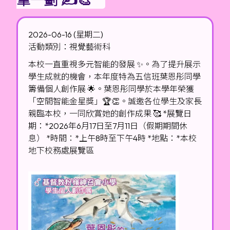
2026-06-16 (星期二)
活動類別：視覺藝術科
本校一直重視多元智能的發展 ✨。為了提升展示
學生成就的機會，本年度特為五信班葉恩彤同學
籌備個人創作展 🌟。葉恩彤同學於本學年榮獲
「空間智能金星獎」🏆👏。誠邀各位學生及家長
親臨本校，一同欣賞她的創作成果 🥰 *展覽日
期：*2026年6月17日至7月11日（假期期間休
息） *時間：*上午8時至下午4時 *地點：*本校
地下校務處展覽區