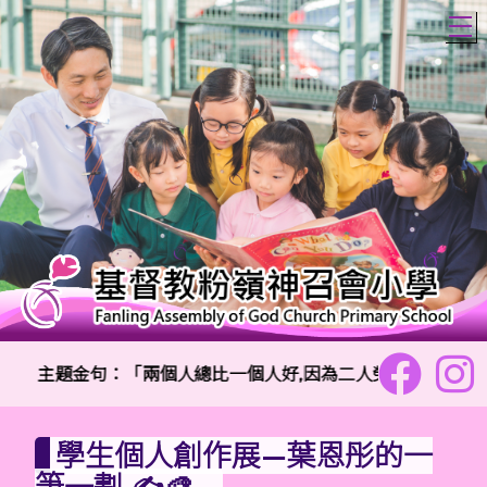
T
主題金句：「兩個人總比一個人好,因為二人勞碌同得美好的果
學生個人創作展—葉恩彤的一
筆一劃 ✍️🎨