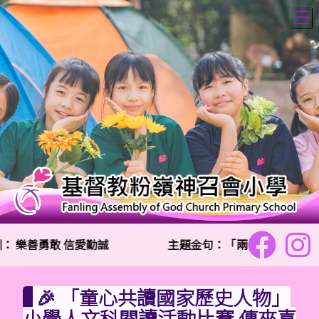
T
：
樂善勇敢 信愛勤誠
主題金句：「兩個人總比一個人
🎉 「童心共讀國家歷史人物」
小學人文科閱讀活動比賽 傳來喜