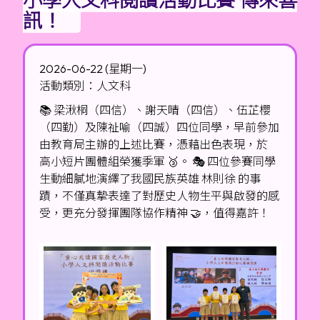
訊！
2026-06-22 (星期一)
活動類別：人文科
📚 梁湫桐（四信）、謝天晴（四信）、伍芷櫻
（四勤）及陳祉喻（四誠）四位同學，早前參加
由教育局主辦的上述比賽，憑藉出色表現，於
高小短片團體組榮獲季軍 🥉。 🎭 四位參賽同學
生動細膩地演繹了我國民族英雄 林則徐 的事
蹟，不僅真摯表達了對歷史人物生平與啟發的感
受，更充分發揮團隊協作精神 🤝，值得嘉許！