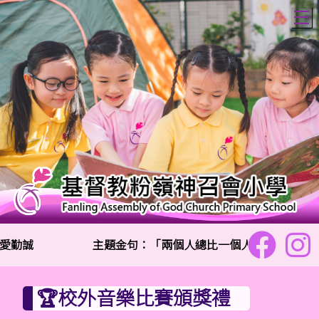
T
愛勤誠
主題金句：「兩個人總比一個人好,因為二人勞碌
🏆校外音樂比賽頒獎禮