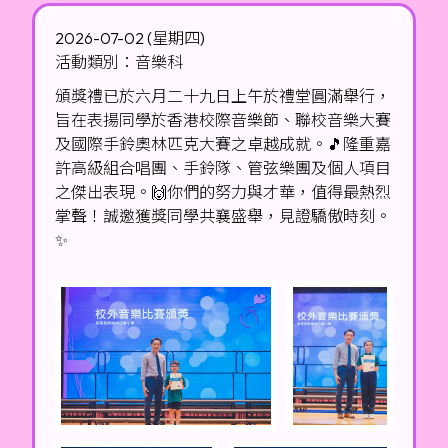
2026-07-02 (星期四)
活動類別：音樂科
頒獎禮已於六月二十九日上午於禮堂圓滿舉行，
旨在表揚同學於香港校際音樂節、聯校音樂大賽
及國際手鈴奧林匹克大賽之卓越成就。🎵隆重嘉
許高級組合唱團、手鈴隊、管弦樂團及個人項目
之傑出表現。🙌你們的努力與才華，值得最熱烈
掌聲！誠邀獲獎同學共襄盛舉，見證驕傲時刻。
✨