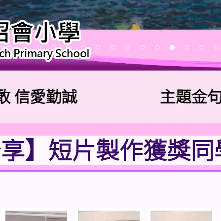
信愛勤誠
主題金句：「
分享】短片製作獲獎同