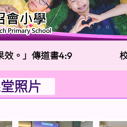
。」傳道書4:9
校訓
課堂照片