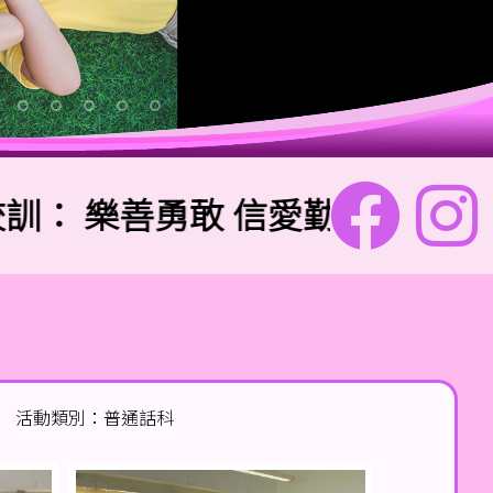
：
樂善勇敢 信愛勤誠
活動類別：普通話科