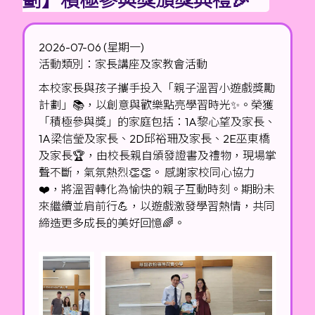
2026-07-06 (星期一)
活動類別：家長講座及家教會活動
本校家長與孩子攜手投入「親子溫習小遊戲獎勵
計劃」📚，以創意與歡樂點亮學習時光✨。榮獲
「積極參與獎」的家庭包括：1A黎心望及家長、
1A梁信瑩及家長、2D邱裕珊及家長、2E巫東橋
及家長🏆，由校長親自頒發證書及禮物，現場掌
聲不斷，氣氛熱烈👏👏。 感謝家校同心協力
❤️，將溫習轉化為愉快的親子互動時刻。期盼未
來繼續並肩前行💪，以遊戲激發學習熱情，共同
締造更多成長的美好回憶🌈。