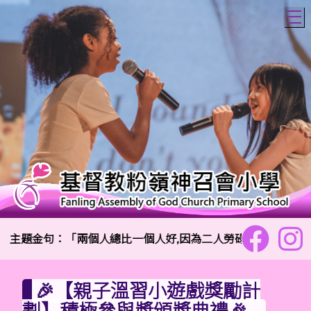
T
主題金句：「兩個人總比一個人好,因為二人勞碌同得美好的果效
🎉【親子溫習小遊戲獎勵計
劃】積極參與獎頒獎典禮🎉