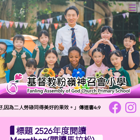
T
因為二人勞碌同得美好的果效。」傳道書4:9
校訓：
標題 2526年度閱讀
Marathon(閱讀馬拉松)