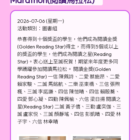
2026-07-06 (星期一)
活動類別：圖書組
恭喜得到十個獎盃的學生，他們成為閱讀金獎
(Golden Reading Star)得主，而得到5個或以上
的獎盃的學生，他們成為閱讀之星(Reading
Star)。衷心送上至誠祝賀！期望來年度更多同
學踴躍參加閱讀馬拉松。 閱讀金獎(Golden
Reading Star) 一信 陳佩詩、二愛 蔡施昂、二愛
賴家駿、二誠 馬銘航、二樂 巫東橋、三信 張煦
楓、三誠 李諾謙、四信 陳愷晴、四信 賴殷蕎、
四愛 鄧心凝、四勤 陳佩榆、六信 梁日揚 閱讀之
星(Reading Star) 二誠 黃子僖、三勤 盧奕伽、三
誠 盧家悦、三誠 顏靜瑤、四信 彭凱晴、四愛 林
子宇、六信 林幸晴