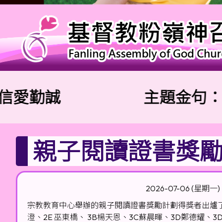
愛勤誠
主題金句：「兩
親子閱讀證書獎勵計
2026-07-06 (星期一)
宗教教育中心舉辦的親子閱讀證書獎勵計劃得獎者出爐了，以
澄、2E 巫東橋、 3B楊天恩、3C蘇晨暉、3D鄭德耀、3