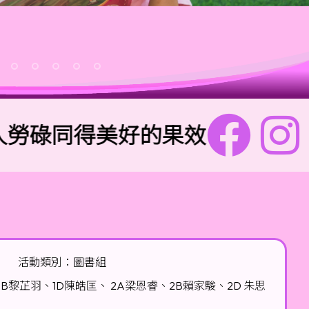
同得美好的果效。」傳道書4:9
活動類別：圖書組
芷羽、1D陳皓匡、 2A梁恩睿、2B賴家駿、2D 朱思