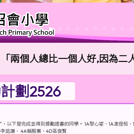
個人總比一個人好,因為二人勞碌
劃2526
下是完成並得到獎勵證書的同學。 1A黎心望、1A凌煜桓、1B黎
D李諾謙、 4A賴殷蕎、4D區俊賢