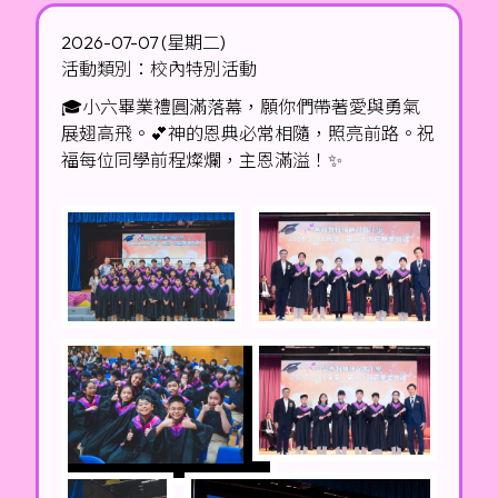
2026-07-07 (星期二)
活動類別：校內特別活動
🎓小六畢業禮圓滿落幕，願你們帶著愛與勇氣
展翅高飛。💕神的恩典必常相隨，照亮前路。祝
福每位同學前程燦爛，主恩滿溢！✨