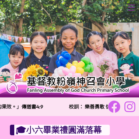
T
效。」傳道書4:9
校訓：
樂善勇敢 信愛勤誠
🎓小六畢業禮圓滿落幕