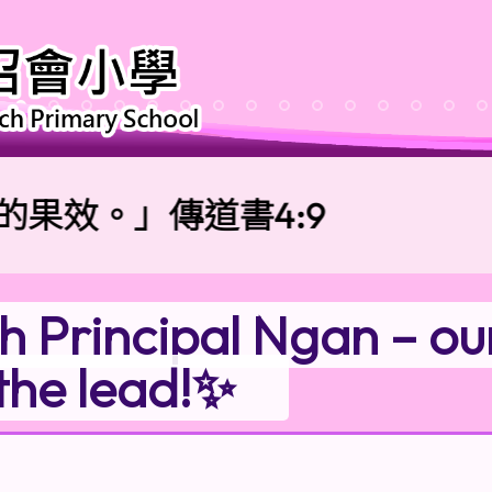
效。」傳道書4:9
h Principal Ngan – ou
the lead!✨