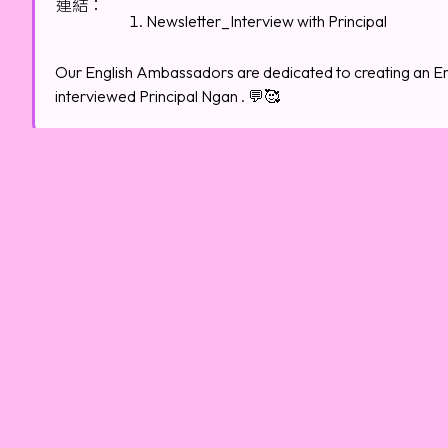
連結：
Newsletter_Interview with Principal
Our English Ambassadors are dedicated to creating an En
interviewed Principal Ngan . 💬🥰