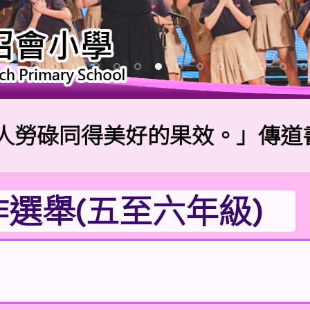
碌同得美好的果效。」傳道書4:
作選舉(五至六年級)