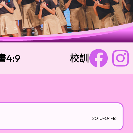
9
校訓：
樂善勇敢 
2010-04-16