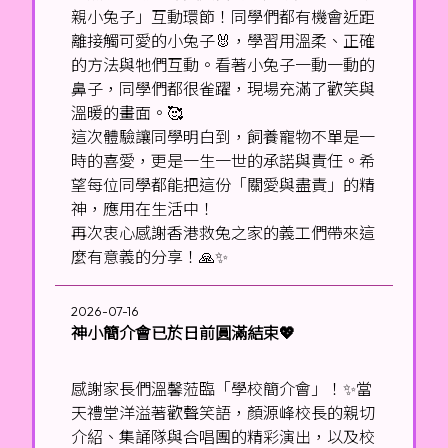
親小兔子」互動環節！同學們都有機會近距
離接觸可愛的小兔子🐰，學習用溫柔、正確
的方法與牠們互動。看著小兔子一動一動的
鼻子，同學們都很雀躍，現場充滿了歡笑與
溫暖的畫面。🥰
這次體驗讓同學明白到，飼養寵物不單是一
時的喜愛，更是一生一世的承諾與責任。希
望每位同學都能把這份「關愛與盡責」的精
神，應用在生活中！
再次衷心感謝香港救兔之家的義工們帶來這
麼有意義的分享！🙏✨
2026-07-16
神小簡介會已於日前圓滿結束💖
感謝家長們溫馨蒞臨「學校簡介會」！✨當
天禮堂洋溢著歡聲笑語，顏源峰校長的親切
介紹、集誦隊與合唱團的精彩演出，以及校