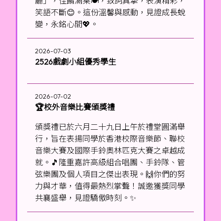
廳」，佳餚滿桌🍽️，致詞真摯，表演精彩，
笑語不斷😊。這份溫馨與感動，見證成長蛻
變，永銘心間💖。
2026-07-03
2526戲劇小組優秀學生
2026-07-02
🏆校外音樂比賽頒獎禮
頒獎禮已於六月二十九日上午於禮堂圓滿舉
行，旨在表揚同學於香港校際音樂節、聯校
音樂大賽及國際手鈴奧林匹克大賽之卓越成
就。🎵隆重嘉許高級組合唱團、手鈴隊、管
弦樂團及個人項目之傑出表現。🙌你們的努
力與才華，值得最熱烈掌聲！誠邀獲獎同學
共襄盛舉，見證驕傲時刻。✨