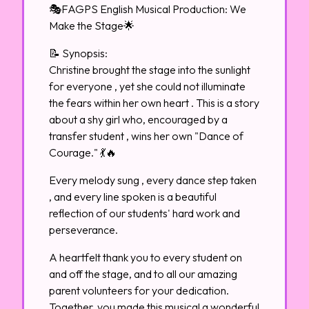
🎭FAGPS English Musical Production: We
Make the Stage🌟
📝 Synopsis:
Christine brought the stage into the sunlight
for everyone , yet she could not illuminate
the fears within her own heart . This is a story
about a shy girl who, encouraged by a
transfer student , wins her own "Dance of
Courage." 💃🔥
Every melody sung , every dance step taken
, and every line spoken is a beautiful
reflection of our students' hard work and
perseverance.
A heartfelt thank you to every student on
and off the stage, and to all our amazing
parent volunteers for your dedication.
Together, you made this musical a wonderful