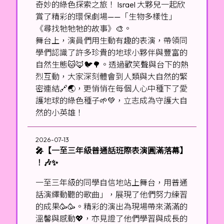
奇妙的綠色探索之旅！ Israel 大夥兒一起欣
賞了精彩的環保劇場——「生物多樣性」
《尋找牠牠牠的故事》🎨。
舞台上，演員們用生動有趣的表演，帶領同
學們認識了許多珍貴的地球小夥伴與豐富的
自然生態🐱🦊🐦🌳。透過歡笑聲與台下的熱
烈互動，大家深刻體會到人類與大自然的緊
密連結🔗🌏，更悄悄在每個人心中種下了愛
護地球的綠色種子🌱💚，立志成為守護大自
然的小英雄！
2026-07-13
🎤【一至三年級普通話班際表演圓滿落幕】
！🎶✨
一至三年級的同學自信地站上舞台，用普通
話演繹動聽的歌曲」，展現了他們努力練習
的成果🥳🥳。精彩的演出為現場帶來滿滿的
溫馨與感動💖，亦見證了他們學習與成長的