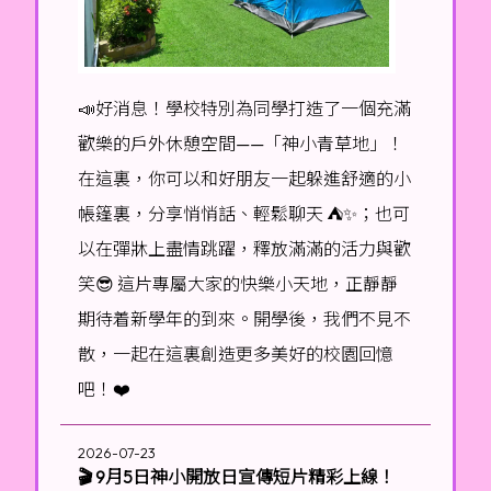
📣好消息！學校特別為同學打造了一個充滿
歡樂的戶外休憩空間——「神小青草地」！
在這裏，你可以和好朋友一起躲進舒適的小
帳篷裏，分享悄悄話、輕鬆聊天 ⛺️✨；也可
以在彈牀上盡情跳躍，釋放滿滿的活力與歡
笑😎 這片專屬大家的快樂小天地，正靜靜
期待着新學年的到來。開學後，我們不見不
散，一起在這裏創造更多美好的校園回憶
吧！❤️
2026-07-23
🎬 9月5日神小開放日宣傳短片精彩上線！