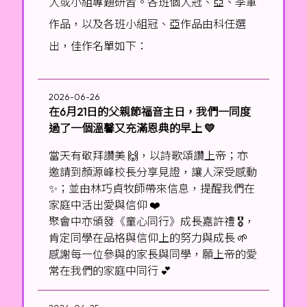
人或小組專題研習。各班個人冠、亞、季軍
作品，以及各班小組冠、亞作品由科任選
出，佳作名單如下：
2026-06-26
在6月21日的父親節福音主日，我們一同度
過了一個溫馨又充滿恩典的早上 💛
當天有敬拜讚美 🙌，以詩歌頌讚上帝；亦
邀請到顏源峰校長分享見證，讓人深受感動
✨；並由林巧貞牧師帶來信息，提醒我們在
家庭中活出愛與信仰 ❤️
聚會中亦頒發《童心同行》成長嘉許禮 🎖️，
肯定同學在品格與信仰上的努力與成長 🌱
感謝每一位參與的家長與同學，願上帝的愛
常在我們的家庭中同行 💕