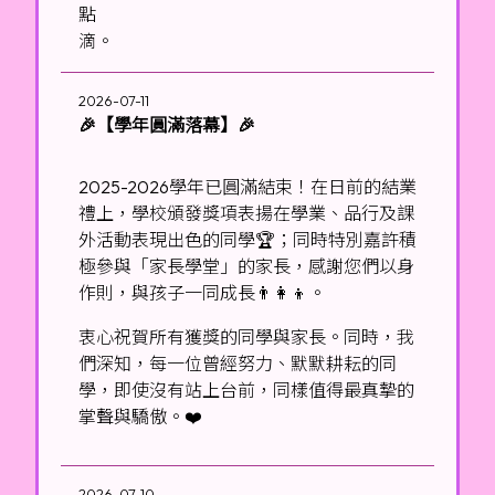
點
滴。
2026-07-11
🎉【學年圓滿落幕】🎉
2025-2026學年已圓滿結束！在日前的結業
禮上，學校頒發獎項表揚在學業、品行及課
外活動表現出色的同學🏆；同時特別嘉許積
極參與「家長學堂」的家長，感謝您們以身
作則，與孩子一同成長👨👩👦。
衷心祝賀所有獲獎的同學與家長。同時，我
們深知，每一位曾經努力、默默耕耘的同
學，即使沒有站上台前，同樣值得最真摯的
掌聲與驕傲。❤️
2026-07-10