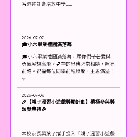
香港神託會培敦中學……
2026-07-07
🎓小六畢業禮圓滿落幕
🎓小六畢業禮圓滿落幕，願你們帶著愛與
勇氣展翅高飛。💕神的恩典必常相隨，照亮
前路。祝福每位同學前程燦爛，主恩滿溢！
✨
2026-07-06
🎉【親子溫習小遊戲獎勵計劃】積極參與獎
頒獎典禮🎉
本校家長與孩子攜手投入「親子溫習小遊戲