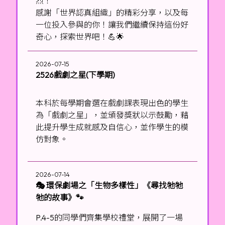
烈！
感謝「世界認真組織」的精彩分享，以及每
一位投入參與的你！讓我們繼續保持這份好
奇心，探索世界吧！💪🌟
2026-07-15
2526戲劇之星(下學期)
本科於每學期會選在戲劇課表現出色的學生
為「戲劇之星」，並頒發獎狀以示鼓勵，藉
此提升學生成就感及自信心，並作學生的模
仿對象。
2026-07-14
🎭 環保劇場之「生物多樣性」《尋找牠牠
牠的故事》🐾
P.4-5的同學們齊集學校禮堂，展開了一場