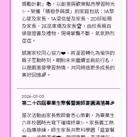
獎勵計劃」📚，以創意與歡樂點亮學習時光
✨。榮獲「積極參與獎」的家庭包括：1A黎
心望及家長、1A梁信瑩及家長、2D邱裕珊
及家長、2E巫東橋及家長🏆，由校長親自
頒發證書及禮物，現場掌聲不斷，氣氛熱烈
👏👏。
感謝家校同心協力❤️，將溫習轉化為愉快的
親子互動時刻。期盼未來繼續並肩前行💪，
以遊戲激發學習熱情，共同締造更多成長的
美好回憶🌈。
2026-07-03
第二十四屆畢業生聚餐暨謝師宴圓滿落幕🎉
是次活動由家長教師會悉心策劃，為畢業生
六年校園時光寫下璀璨終章✨。家長義工熱
心指導排練，師生家長共聚科學園「盛宴餐