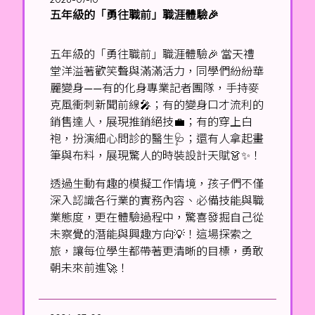
五年級的「勇往職前」職涯體驗🎉
五年級的「勇往職前」職涯體驗🎉 當天禮
堂洋溢著歡笑聲與滿滿活力，同學們紛紛華
麗變身——有的化身專業記者團隊，手持麥
克風衝刺新聞前線🎤；有的變身口才流利的
銷售達人，展現推銷絕技💼；有的穿上白
袍，扮演細心問診的醫生🩺；還有人拿起畫
筆與布料，展現驚人的時裝設計天賦👗✨！
透過生動有趣的模擬工作情境，孩子們不僅
深入認識各行業的實務內容、必備技能與職
業態度，更在體驗過程中，驚喜發掘自己從
未察覺的潛能與興趣方向💡！這場探索之
旅，讓每位學生都帶著更清晰的目標，勇敢
朝未來前進🚀！