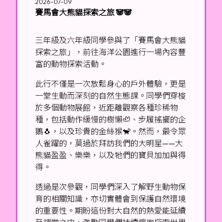
2026-07-09
賽馬會大熊貓探索之旅 🐼🐼
三年級及六年級同學參與了「賽馬會大熊貓
探索之旅」，前往海洋公園進行一場內容豐
富的動物探索活動。
此行不僅是一次放鬆身心的戶外體驗，更是
一堂生動而深刻的自然生態課。同學們穿梭
於多個動物展館，近距離觀察各種珍稀物
種，包括動作緩慢的樹懶🦥、步履搖擺的企
鵝🐧，以及珍貴的金絲猴🐒。然而，最令眾
人雀躍的，莫過於拜訪我們的大明星——大
熊貓盈盈、樂樂，以及牠們的寶貝加加與得
得。
透過是次參觀，同學們深入了解野生動物保
育的相關知識，亦切實體會到保護自然環境
的重要性。期盼這份對大自然的熱愛能延續