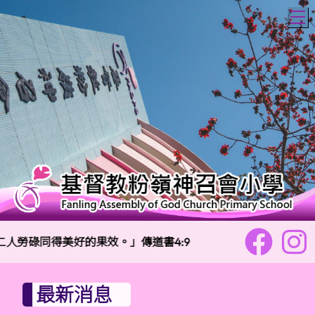
T
同得美好的果效。」傳道書4:9
校訓：
樂善勇敢 信
最新消息