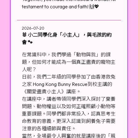
testament to courage and faith! 🙌💖
2026-07-20
🐰 小二同學化身「小主人」，與毛孩的約
會 🐾
在常識科中，我們學過「動物與我」的課
題，但如何才能成為一個真正盡責的寵物主
人呢？
日前，我們二年級的同學參加了由香港救兔
之家 Hong Kong Bunny Rescue到校主講的
《關愛盡責小主人》講座。
在講座中，講者帶領同學們深入探討了棄養
問題、動物權益以及如何正確照顧小動物等
重要課題。同學們都非常投入，認真思考生
命教育的意義，更深入認識到飼養兔子需要
注意的各種細節與責任。
當然，全場最令人興奮的就是講座後的「親