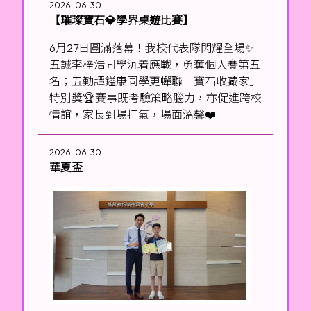
2026-06-30
【璀璨寶石💎學界桌遊比賽】
6月27日圓滿落幕！我校代表隊閃耀全場✨
五誠李梓浩同學沉着應戰，勇奪個人賽第五
名；五勤譚鎰康同學更蟬聯「寶石收藏家」
特別獎🏆賽事既考驗策略腦力，亦促進跨校
情誼，家長到場打氣，場面溫馨❤️
2026-06-30
華夏盃