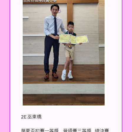
2E 巫東橋
華夏盃初賽一等獎 晉級賽三等獎 總決賽