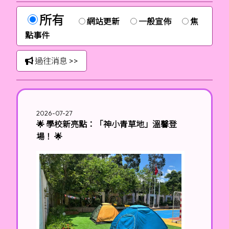
所有
網站更新
一般宣佈
焦
點事件
過往消息 >>
2026-07-27
🌟 學校新亮點：「神小青草地」溫馨登
場！ 🌟