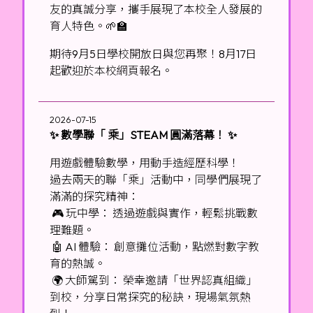
友的真誠分享，攜手展現了本校全人發展的
育人特色。🌱🏫
期待9月5日學校開放日與您再聚！8月17日
起歡迎於本校網頁報名。
2026-07-15
✨ 數學聯「 乘」STEAM 圓滿落幕！ ✨
用遊戲體驗數學，用動手造經歷科學！
過去兩天的聯「乘」活動中，同學們展現了
滿滿的探究精神：
🎮 玩中學： 透過遊戲與實作，輕鬆挑戰數
理難題。
🤖 AI 體驗： 創意攤位活動，點燃對數字教
育的熱誠。
🌍 大師駕到： 榮幸邀請「世界認真組織」
到校，分享日常探究的秘訣，現場氣氛熱