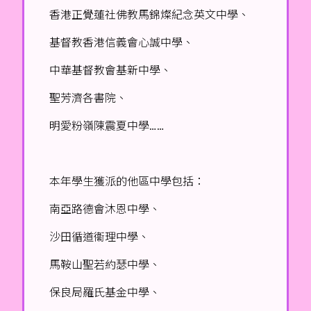
香港正覺蓮社佛教馬錦燦紀念英文中學、
基督教香港信義會心誠中學、
中華基督教會基新中學、
聖芳濟各書院、
明愛粉嶺陳震夏中學……
本年學生獲派的他區中學包括：
南亞路德會沐恩中學、
沙田循道衞理中學、
馬鞍山聖若約瑟中學、
保良局羅氏基金中學、