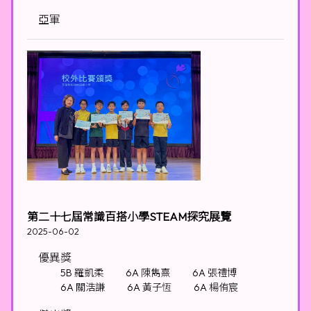
亞軍
第二十七屆常識百搭小學STEAM探究展覽
2025-06-02
優異獎
5B 羅凱柔
6A 陳雋熹
6A 張禮博
6A 關浩謙
6A 黃子恆
6A 楊侑宸