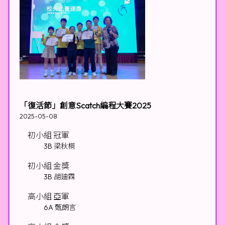
「復活節」創意Scatch編程大賽2025
2025-05-08
初小組 冠軍
3B 梁秋桐
初小組 金獎
3B 胡廸霖
高小組 亞軍
6A 甄朗言