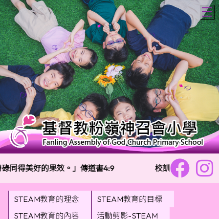
T
同得美好的果效。」傳道書4:9
校訓：
樂善勇敢 信
STEAM教育的理念
STEAM教育的目標
STEAM教育的內容
活動剪影-STEAM