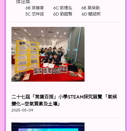
傑出獎
6B 麥展豪
6C 張禮泓
6B 莫榮勛
5C 范梓諾
6D 劉國賢
6D 關諾熙
二十七屆「常識百搭」小學STEAM探究展覽 「氣候
變化—空氣質素及土壤」
2025-05-09