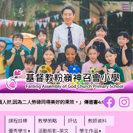
T
好,因為二人勞碌同得美好的果效。」傳道書4:9
校
課程目標
教學策略
評估
教師資料
優秀學生
活動剪影-英文
學生作品