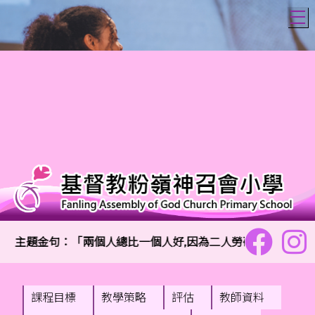
T
主題金句：「兩個人總比一個人好,因為二人勞碌同得美好的果
課程目標
教學策略
評估
教師資料