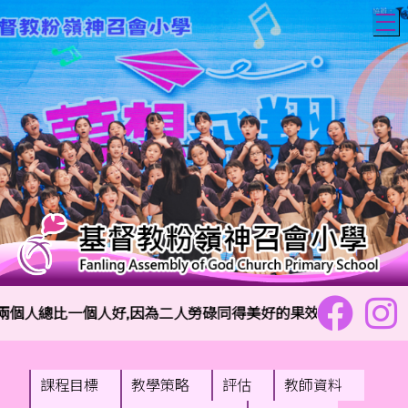
T
個人總比一個人好,因為二人勞碌同得美好的果效。」傳道書4:9
課程目標
教學策略
評估
教師資料