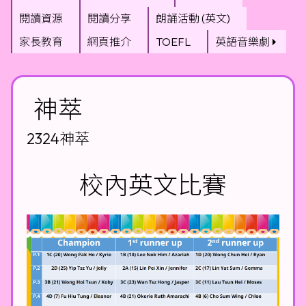
閱讀資源
閱讀分享
朗誦活動 (英文)
家長教育
網頁推介
TOEFL
英語音樂劇
神萃
2324神萃
校內英文比賽