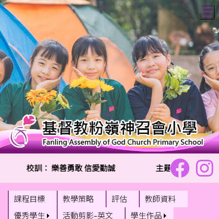
T
校訓：
樂善勇敢 信愛勤誠
主題金句：「兩個人
課程目標
教學策略
評估
教師資料
優秀學生
活動剪影-英文
學生作品