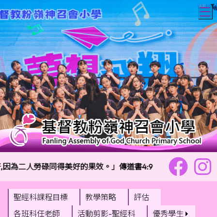
T
因為二人勞碌同得美好的果效。」傳道書4:9
校訓：
聖經科課程目標
教學策略
評估
各班科任老師
活動剪影-聖經科
優秀學生