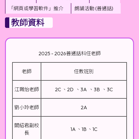
「網頁或學習軟件」推介
朗誦活動 (普通話)
教師資料
2025 - 2026普通話科任老師
老師
任教班別
江珮怡老師
2C 、2D 、3A 、3B 、3C
劉小玲老師
2A
閻紹君副校
1A 、1B 、1C
長