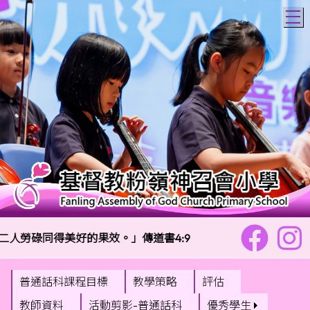
T
人勞碌同得美好的果效。」傳道書4:9
校訓：
樂善勇
普通話科課程目標
教學策略
評估
教師資料
活動剪影-普通話科
優秀學生