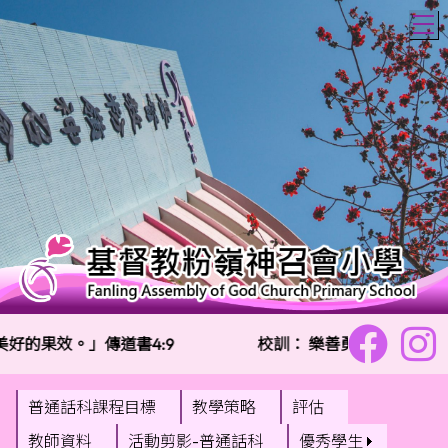
T
好的果效。」傳道書4:9
校訓：
樂善勇敢 信愛勤誠
普通話科課程目標
教學策略
評估
教師資料
活動剪影-普通話科
優秀學生