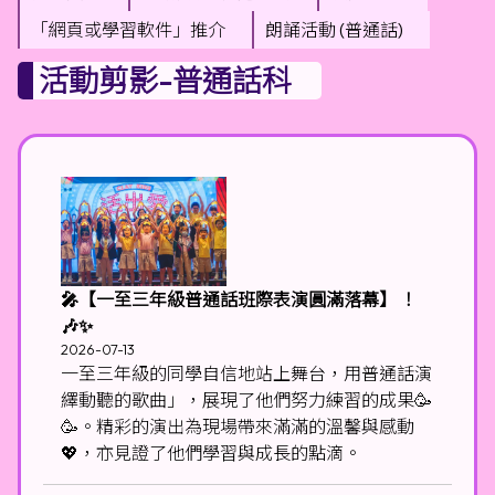
「網頁或學習軟件」推介
朗誦活動 (普通話)
活動剪影-普通話科
🎤【一至三年級普通話班際表演圓滿落幕】 ！
🎶✨
2026-07-13
一至三年級的同學自信地站上舞台，用普通話演
繹動聽的歌曲」，展現了他們努力練習的成果🥳
🥳。精彩的演出為現場帶來滿滿的溫馨與感動
💖，亦見證了他們學習與成長的點滴。