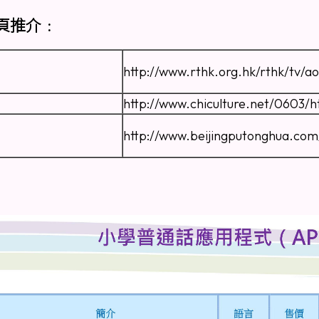
頁推介﹕
http://www.rthk.org.hk/rthk/tv/a
http://www.chiculture.net/0603/h
http://www.beijingputonghua.com