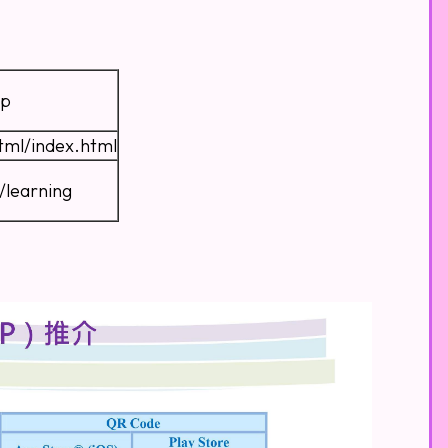
op
tml/index.html
/learning