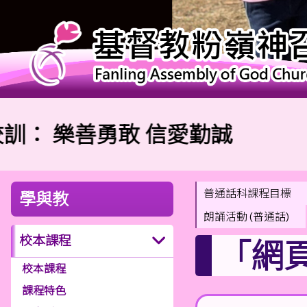
：
樂善勇敢 信愛勤誠
普通話科課程目標
學與教
朗誦活動 (普通話)
校本課程
「網
校本課程
課程特色