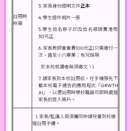
3. 家長身份證明文件
正本
註冊時
4. 學生證件相片一張
所需
5.學生姓名原子印及姓名襟牌費港幣
30元正
6. 家長教師會會費100元正(只需繳付一
次，直至小六畢業；有兄姊現
於本校就讀者無須繳交。)
7. 請家長到本校註冊前，在手機預先下
載本校電子通告的應用程式「GRWTH
AI」，以便註冊時學校職員可即時處理
家長的登入賬戶。
1. 家長/監護人毋須攜同申請兒童到校辦
理註冊手續。