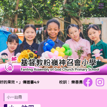
T
的果效。」傳道書4:9
校訓：
樂善勇敢 信愛勤誠
小一註冊