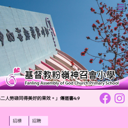
T
二人勞碌同得美好的果效。」傳道書4:9
校訓：
樂善
招標
招聘