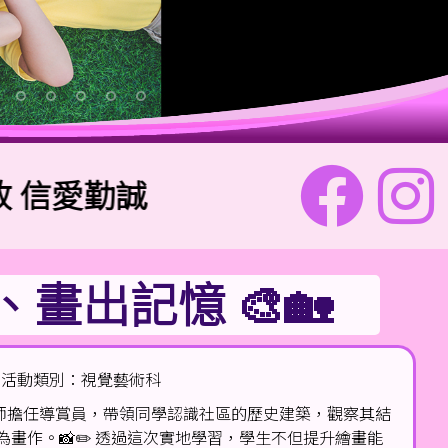
愛勤誠
主題金句：「
出記憶 🎨🏡
活動類別：視覺藝術科
師擔任導賞員，帶領同學認識社區的歷史建築，觀察其結
為畫作。📸✏️ 透過這次實地學習，學生不但提升繪畫能