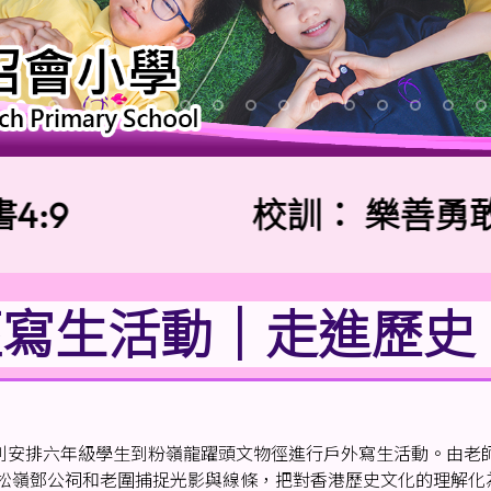
校訓：
樂善勇敢 信
寫生活動｜走進歷史、畫
別安排六年級學生到粉嶺龍躍頭文物徑進行戶外寫生活動。由老
在粉嶺松嶺鄧公祠和老圍捕捉光影與線條，把對香港歷史文化的理解化