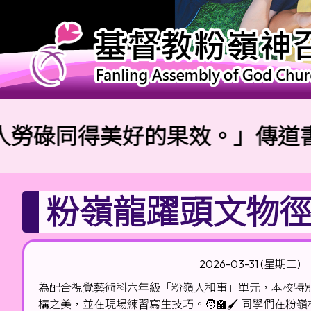
同得美好的果效。」傳道書4:9
粉嶺龍躍頭文物徑
2026-03-31 (星期二)
為配合視覺藝術科六年級「粉嶺人和事」單元，本校特
構之美，並在現場練習寫生技巧。🧑🏫🖌️ 同學們