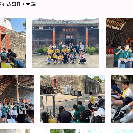
故事性。🌟🖼️